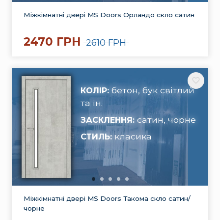
Міжкімнатні двері MS Doors Орландо скло сатин
2470 ГРН
2610 ГРН
бетон, бук світлий
КОЛІР:
та ін.
сатин, чорне
ЗАСКЛЕННЯ:
класика
СТИЛЬ:
Міжкімнатні двері MS Doors Такома скло сатин/
чорне