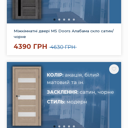
Міжкімнатні двері MS Doors Алабама скло сатин/
чорне
4390 ГРН
4630 ГРН
акація, білий
КОЛІР:
матовий та ін.
сатин, чорне
ЗАСКЛЕННЯ:
модерн
СТИЛЬ: