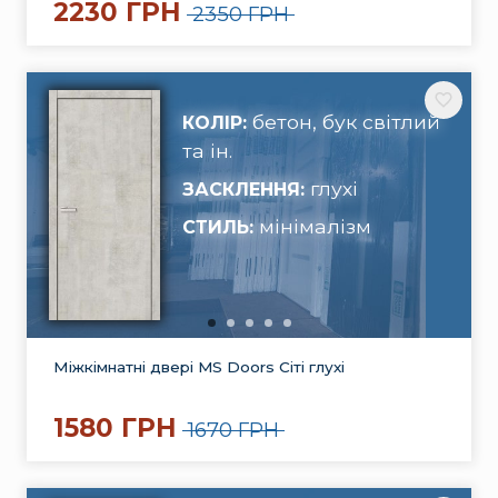
2230 ГРН
2350 ГРН
бетон, бук світлий
КОЛІР:
та ін.
глухі
ЗАСКЛЕННЯ:
мінімалізм
СТИЛЬ:
Міжкімнатні двері MS Doors Сіті глухі
1580 ГРН
1670 ГРН