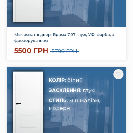
Міжкімнатні двері Брама 7.07 глухі, УФ-фарба, з
фрезеруванням
5500 ГРН
5790 ГРН
білий
КОЛІР:
глухі
ЗАСКЛЕННЯ:
мінімалізм,
СТИЛЬ:
модерн