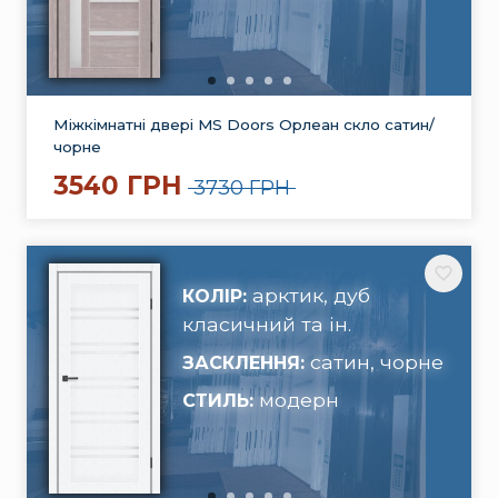
Міжкімнатні двері MS Doors Орлеан скло сатин/
чорне
3540 ГРН
3730 ГРН
арктик, дуб
КОЛІР:
класичний та ін.
сатин, чорне
ЗАСКЛЕННЯ:
модерн
СТИЛЬ: