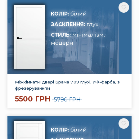
білий
КОЛІР:
глухі
ЗАСКЛЕННЯ:
мінімалізм,
СТИЛЬ:
модерн
Міжкімнатні двері Брама 7.09 глухі, УФ-фарба, з
фрезеруванням
5500 ГРН
5790 ГРН
білий
КОЛІР: