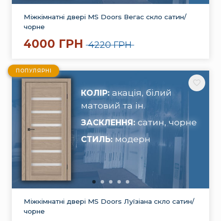
Міжкімнатні двері MS Doors Вегас скло сатин/
чорне
4000 ГРН
4220 ГРН
ПОПУЛЯРНІ
акація, білий
КОЛІР:
матовий та ін.
сатин, чорне
ЗАСКЛЕННЯ:
модерн
СТИЛЬ:
Міжкімнатні двері MS Doors Луїзіана скло сатин/
чорне