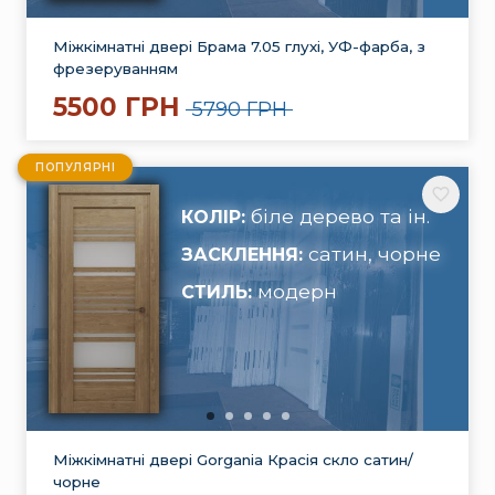
Міжкімнатні двері Брама 7.05 глухі, УФ-фарба, з
фрезеруванням
5500 ГРН
5790 ГРН
ПОПУЛЯРНІ
біле дерево та ін.
КОЛІР:
сатин, чорне
ЗАСКЛЕННЯ:
модерн
СТИЛЬ:
Міжкімнатні двері Gorgania Красія скло сатин/
чорне