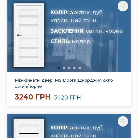
арктик, дуб
КОЛІР:
класичний та ін.
сатин, чорне
ЗАСКЛЕННЯ:
модерн
СТИЛЬ:
Міжкімнатні двері MS Doors Джорджия скло
сатин/чорне
3240 ГРН
3420 ГРН
арктик, дуб
КОЛІР:
класичний та ін.