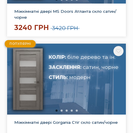
Міжкімнатні двері MS Doors Атланта скло сатин/
чорне
3240 ГРН
3420 ГРН
ПОПУЛЯРНІ
біле дерево та ін.
КОЛІР:
сатин, чорне
ЗАСКЛЕННЯ:
модерн
СТИЛЬ:
Міжкімнатні двері Gorgania Стіг скло сатин/чорне