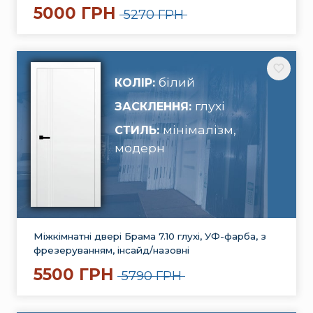
5000 ГРН
5270 ГРН
білий
КОЛІР:
глухі
ЗАСКЛЕННЯ:
мінімалізм,
СТИЛЬ:
модерн
Міжкімнатні двері Брама 7.10 глухі, УФ-фарба, з
фрезеруванням, інсайд/назовні
5500 ГРН
5790 ГРН