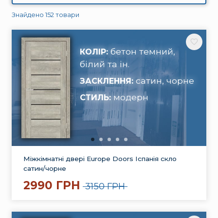
Знайдено 152 товари
бетон темний,
КОЛІР:
білий та ін.
сатин, чорне
ЗАСКЛЕННЯ:
модерн
СТИЛЬ:
Міжкімнатні двері Europe Doors Іспанія скло
сатин/чорне
2990 ГРН
3150 ГРН