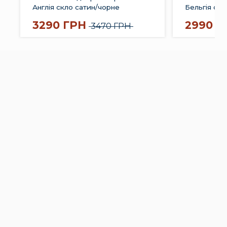
Англія скло сатин/чорне
Бельгія скл
3290 ГРН
2990 Г
3470 ГРН