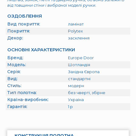
від товщини стіни і вибраної моделі ручки.
ОЗДОБЛЕННЯ
Вид покриття:
ламінат
Покриття:
Polytex
Декор:
засклення
ОСНОВНІ ХАРАКТЕРИСТИКИ
Бренд:
Europe Door
Модель:
Шотландія
Серія:
Західна Європа
Вид:
стандартні
Стиль:
модерн
Тип полотна:
без чверті, збірне
Країна-виробник:
Україна
Гарантія:
1
р
КОНСТРУКЦІЯ ПОЛОТНА