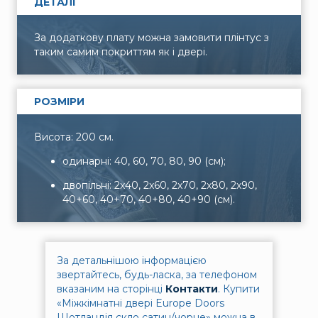
ДЕТАЛІ
За додаткову плату можна замовити плінтус з
таким самим покриттям як і двері.
РОЗМІРИ
Висота: 200 см.
одинарні: 40, 60, 70, 80, 90 (см);
двопільні: 2x40, 2x60, 2x70, 2x80, 2x90,
40+60, 40+70, 40+80, 40+90 (см).
За детальнішою інформацією
звертайтесь, будь-ласка, за телефоном
вказаним на сторінці
Контакти
.
Купити
«Міжкімнатні двері Europe Doors
Шотландія скло сатин/чорне» можна в