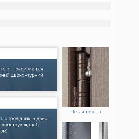
тою і покривається
лений двоконтурний
Петля точена
плопровідник, в двері
конструкції, щоб
ом).