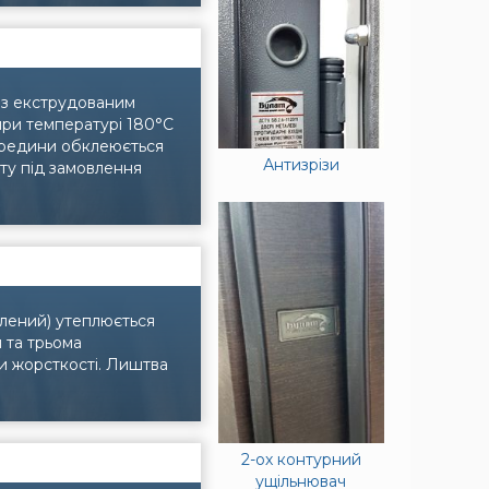
і з екструдованим
при температурі 180°C
Зсередини обклеюється
Антизрізи
ату під замовлення
плений) утеплюється
 та трьома
и жорсткості. Лиштва
2-ох контурний
ущільнювач