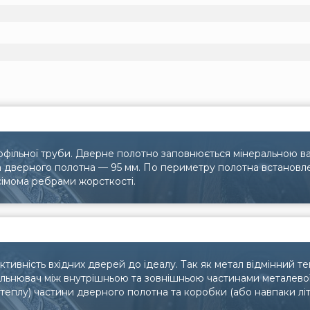
офільної труби. Дверне полотно заповнюється мінеральною ва
а дверного полотна — 95 мм. По периметру полотна встанов
сімома ребрами жорсткості.
ивність вхідних дверей до ідеалу. Так як метал відмінний те
льнювач між внутрішньою та зовнішньою частинами металевої 
теплу) частини дверного полотна та коробки (або навпаки літ