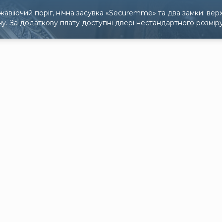
авіючий поріг, нічна засувка «Securemme» та два замки: ве
ну. За додаткову плату доступні двері нестандартного розміру