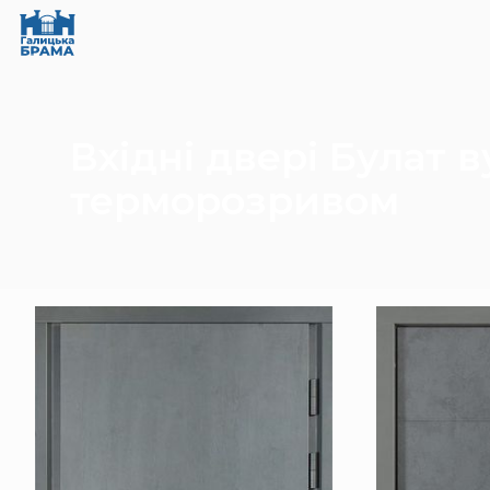
Вхідні двері Булат 
терморозривом