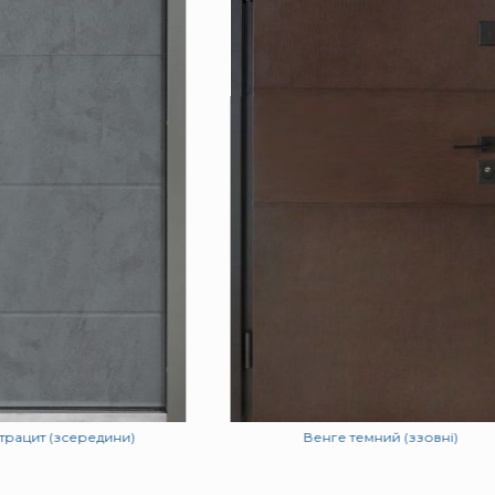
трацит (зсередини)
Венге темний (ззовні)