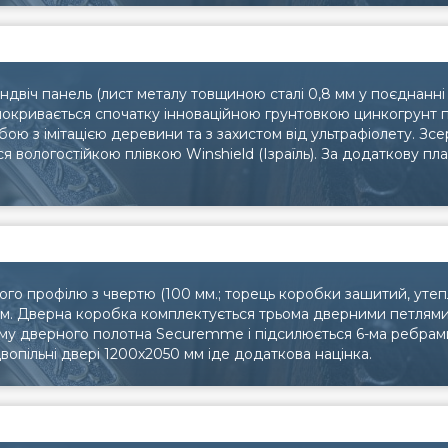
ндвіч панель (лист металу товщиною сталі 0,8 мм у поєднанн
покривається спочатку інноваційною грунтовкою цинкогрунт 
арбою з імітацією деревини та з захистом від ультрафіолету. 
я вологостійкою плівкою Winshield (Ізраїль). За додаткову пл
ого профілю з чвертю (100 мм.; торець коробки зашитий, уте
мм. Дверна коробка комплектується трьома дверними петлями
му дверного полотна Securemme і підсилюється 6-ма ребрам
вопільні двері 1200х2050 мм іде додаткова націнка.