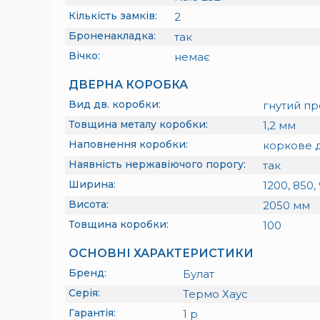
Кількість замків:
2
Броненакладка:
так
Вічко:
немає
ДВЕРНА КОРОБКА
Вид дв. коробки:
гнутий пр
Товщина металу коробки:
1,2
мм
Наповнення коробки:
коркове д
Наявність нержавіючого порогу:
так
Ширина:
1200, 850,
Висота:
2050
мм
Товщина коробки:
100
ОСНОВНІ ХАРАКТЕРИСТИКИ
Бренд:
Булат
Серія:
Термо Хаус
Гарантія:
1
р