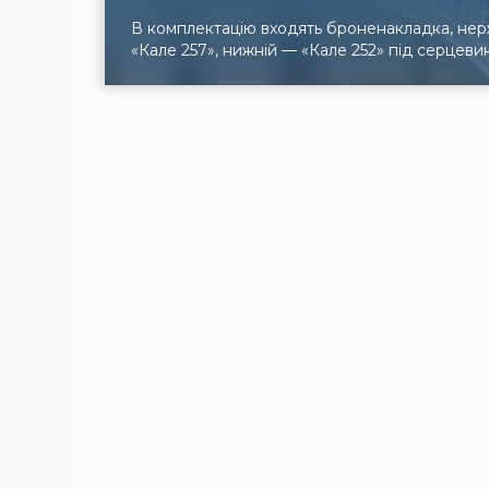
В комплектацію входять броненакладка, нерж
«Кале 257», нижній — «Кале 252» під серцеви