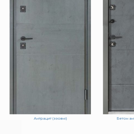
Антрацит (ззовні)
Бетон ан