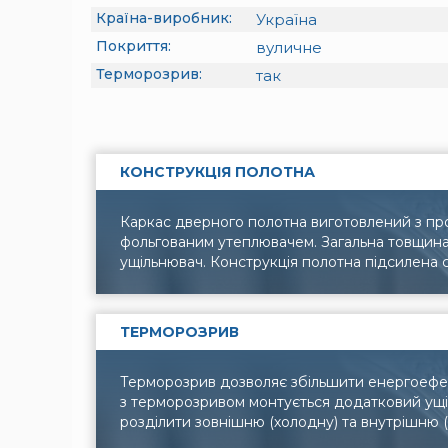
Країна-виробник:
Україна
Покриття:
вуличне
Терморозрив:
так
КОНСТРУКЦІЯ ПОЛОТНА
Каркас дверного полотна виготовлений з пр
фольгованим утеплювачем. Загальна товщин
ущільнювач. Конструкція полотна підсилена 
ТЕРМОРОЗРИВ
Терморозрив дозволяє збільшити енергоефект
з терморозривом монтується додатковий ущі
розділити зовнішню (холодну) та внутрішню (