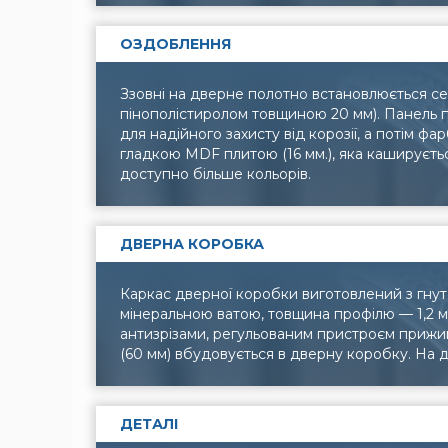
ОЗДОБЛЕННЯ
Ззовні на дверне полотно встановлюється се
пінополістиролом товщиною 20 мм). Панель 
для надійного захисту від корозії, а потім ф
гладкою MDF плитою (16 мм.), яка кашируєтьс
доступно більше кольорів.
ДВЕРНА КОРОБКА
Каркас дверної коробки виготовлений з гнут
мінеральною ватою, товщина профілю — 1,2 
антизрізами, регульованим пристроєм прижи
(60 мм) вбудовується в дверну коробку. На д
ДЕТАЛІ