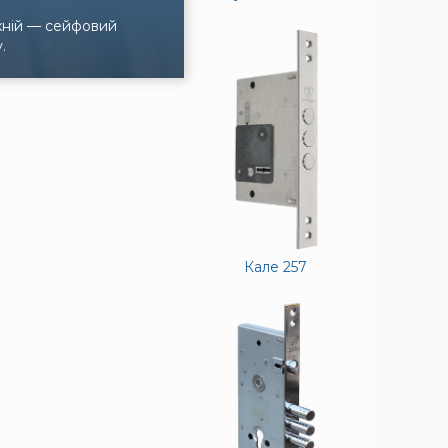
рхній — сейфовий
.
Кале 257