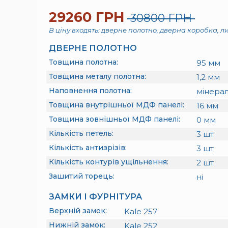
29260 ГРН
30800 ГРН
В ціну входять: дверне полотно, дверна коробка, л
ДВЕРНЕ ПОЛОТНО
Товщина полотна:
95
мм
Товщина металу полотна:
1,2
мм
Наповнення полотна:
мінерал
Товщина внутрішньої МДФ панелі:
16
мм
Товщина зовнішньої МДФ панелі:
0
мм
Кількість петель:
3
шт
Кількість антизрізів:
3
шт
Кількість контурів ущільнення:
2
шт
Зашитий торець:
ні
ЗАМКИ І ФУРНІТУРА
Верхній замок:
Kale 257
Нижній замок:
Kale 252