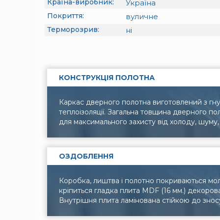
Країна-виробник:
Україна
Покриття:
вуличне
Терморозрив:
ні
КОНСТРУКЦІЯ ПОЛОТНА
Каркас дверного полотна виготовлений з гну
теплоізоляції. Загальна товщина дверного п
для максимального захисту від холоду, шуму, 
ОЗДОБЛЕННЯ
Коробка, лиштва і полотно покриваються мо
кріпиться гладка плита MDF (16 мм.) декоро
Внутрішня плита ламінована стійкою до знос