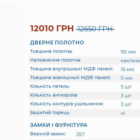
12010 ГРН
12650 ГРН
ДВЕРНЕ ПОЛОТНО
Товщина полотна:
90
мм
Наповнення полотна:
кам'яна
Товщина внутрішньої МДФ панелі:
16
мм
Товщина зовнішньої МДФ панелі:
0
мм
Кількість петель:
3
шт
Кількість антизрізів:
3
шт
Кількість контурів ущільнення:
3
шт
Зашитий торець:
ні
ЗАМКИ І ФУРНІТУРА
Верхній замок:
257