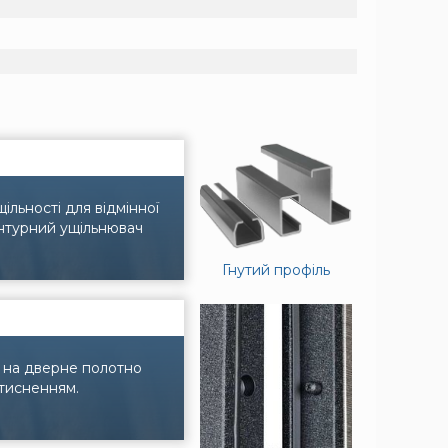
льності для відмінної
онтурний ущільнювач
Гнутий профіль
и на дверне полотно
 тисненням.