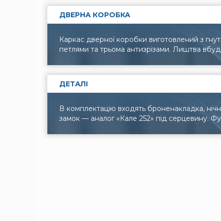
ДВЕРНА КОРОБКА
Каркас дверної коробки виготовлений з гнут
петлями та трьома антизрізами. Лиштва вбуд
ДЕТАЛІ
В комплектацію входять броненакладка, нічна
замок — аналог «Кале 252» під серцевину. Фу