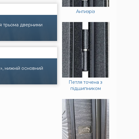
Антизріз
ся трьома дверними
7», нижній основний
Петля точена з
підшипником