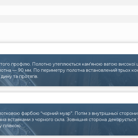
того профілю. Полотно утеплюється кам'яною ватою високої щі
олотна — 90 мм. По периметру полотна встановлений трьох к
диму та протягів.
лотковою фарбою “чорний муар”. Потім з внутрішньої сторон
вана вставками з чорного скла. Зовнішня сторона декорується
у плівкою.