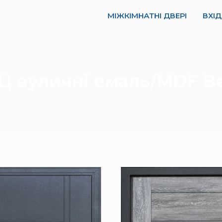
МІЖКІМНАТНІ ДВЕРІ
ВХІД
 БЦ вуличні емаль/MDF 