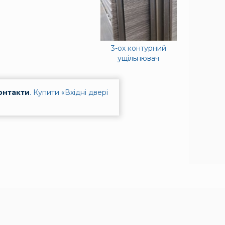
3-ох контурний
ущільнювач
онтакти
.
Купити «Вхідні двері