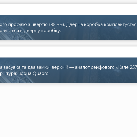
ого профілю з чвертю (95 мм). Дверна коробка комплектуєть
овується в дверну коробку.
 засувка та два замки: верхній — аналог сейфового «Кале 25
рнітура: чорна Quadro.