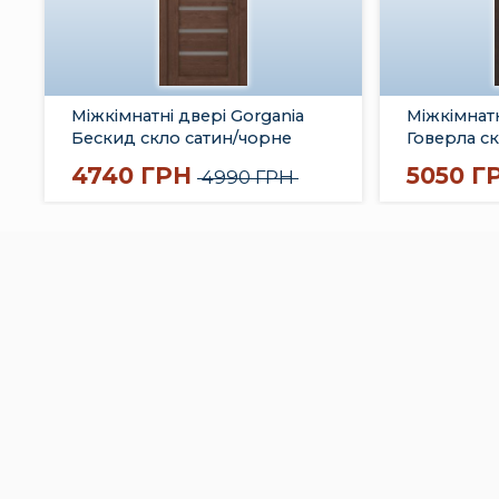
Міжкімнатні двері Gorgania
Міжкімнатн
Бескид скло сатин/чорне
Говерла с
4740 ГРН
5050 Г
4990 ГРН