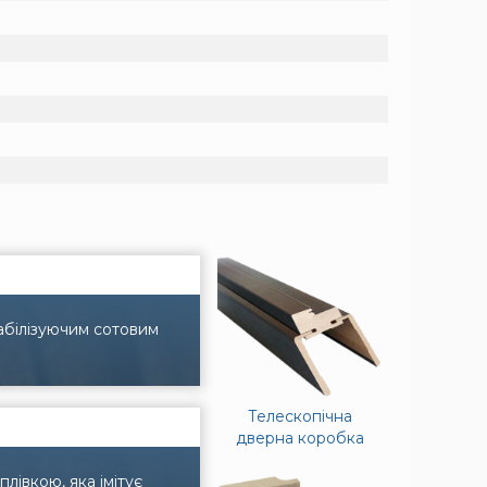
абілізуючим сотовим
Телескопічна
дверна коробка
івкою, яка імітує