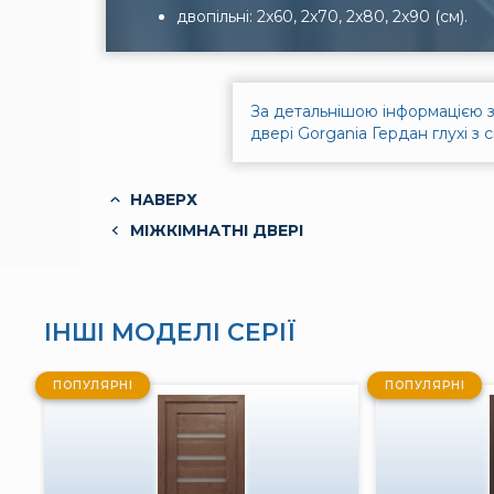
двопільні: 2x60, 2x70, 2x80, 2x90 (см).
За детальнішою інформацією з
двері Gorgania Гердан глухі з
НАВЕРХ
МІЖКІМНАТНІ ДВЕРІ
ІНШІ МОДЕЛІ СЕРІЇ
ПОПУЛЯРНІ
ПОПУЛЯРНІ