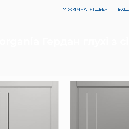
МІЖКІМНАТНІ ДВЕРІ
ВХІД
organia Гердан глухі з 