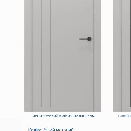
Білий матовий з сірим молдингом
Білий 
Колір:
білий матовий