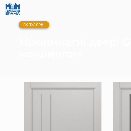
ПОПУЛЯРНІ
Міжкімнатні двері G
молдингом