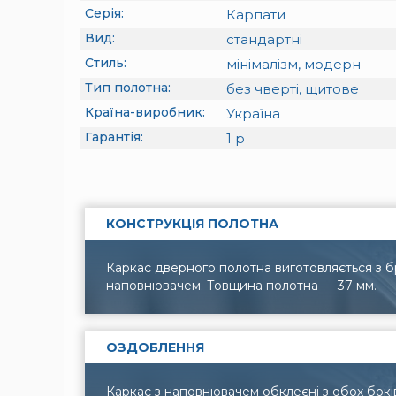
Серія:
Карпати
Вид:
стандартні
Стиль:
мінімалізм, модерн
Тип полотна:
без чверті, щитове
Країна-виробник:
Україна
Гарантія:
1
р
КОНСТРУКЦІЯ ПОЛОТНА
Каркас дверного полотна виготовляється з 
наповнювачем. Товщина полотна — 37 мм.
ОЗДОБЛЕННЯ
Каркас з наповнювачем обклеєні з обох бок