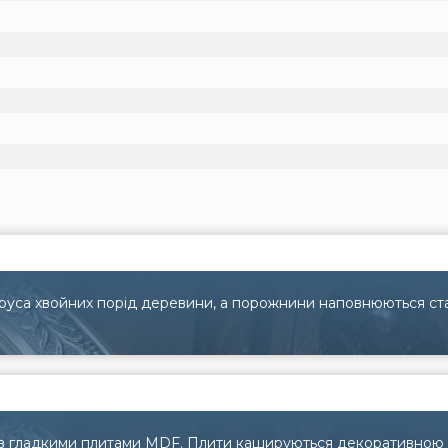
бруса хвойних порід деревини, а порожнини наповнюються ст
ів гладкими плитами MDF. Плити кашируються декоративною пл