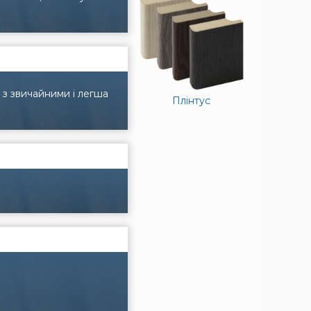
 з звичайними і легша
Плінтус