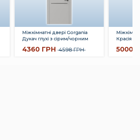
Міжкімнатні двері Gorgania
Міжкімнат
Дукач глухі з сірим/чорним
Красія ск
молдингом
4360 ГРН
5000 
4598 ГРН