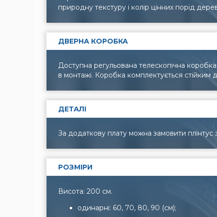
природну текстуру і колір цінних порід дере
ДВЕРНА КОРОБКА
Доступна регульована телескопічна коробка,
в монтажі. Коробка комплектується стійким 
ДЕТАЛІ
За додаткову плату можна замовити плінтус з
РОЗМІРИ
Висота: 200 см.
одинарні: 60, 70, 80, 90 (см);