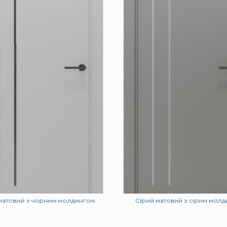
матовий з чорним молдингом
Сірий матовий з сірим мол