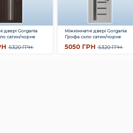
і двері Gorgania
Міжкімнатні двері Gorgania
кло сатин/чорне
Ґрофа скло сатин/чорне
РН
5050 ГРН
5320 ГРН
5320 ГРН