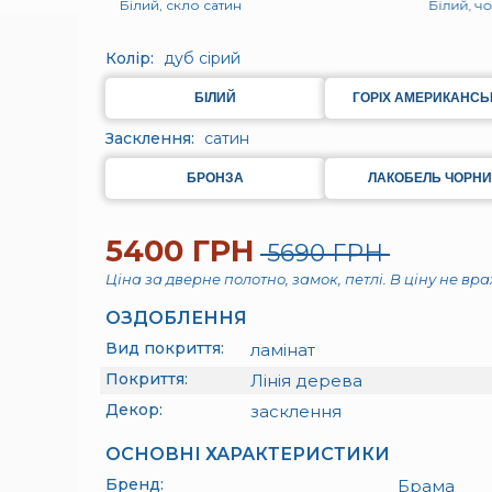
Білий, скло сатин
Білий, ч
Колір:
дуб сірий
БІЛИЙ
ГОРІХ АМЕРИКАНСЬ
Засклення:
сатин
БРОНЗА
ЛАКОБЕЛЬ ЧОРН
5400 ГРН
5690 ГРН
Ціна за дверне полотно, замок, петлі. В ціну не вр
ОЗДОБЛЕННЯ
Вид покриття:
ламінат
Покриття:
Лінія дерева
Декор:
засклення
ОСНОВНІ ХАРАКТЕРИСТИКИ
Бренд:
Брама