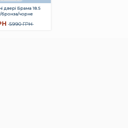
і двері Брама 18.5
н/бронза/чорне
РН
5990 ГРН