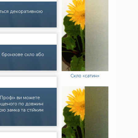
ються декоративною
и бронзове скло або
Скло «сатин»
 Профі» ви можете
рощеного по довжині
ю замка та стійким