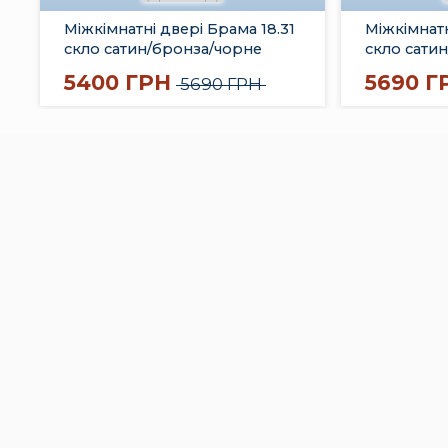
Міжкімнатні двері Брама 18.31
Міжкімнатн
скло сатин/бронза/чорне
скло сати
5400 ГРН
5690 Г
5690 ГРН