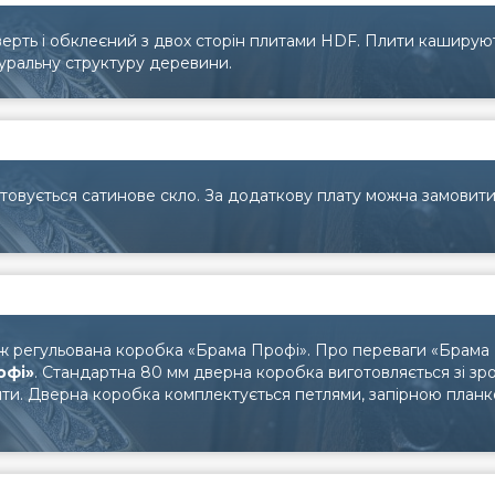
верть і обклеєний з двох сторін плитами HDF. Плити каширу
атуральну структуру деревини.
товується сатинове скло. За додаткову плату можна замовит
ож регульована коробка «Брама Профі». Про переваги «Брама
офі»
. Стандартна 80 мм дверна коробка виготовляється зі з
и. Дверна коробка комплектується петлями, запірною планко