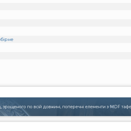
збірне
, зрощеного по всій довжині, поперечні елементи з MDF тафе