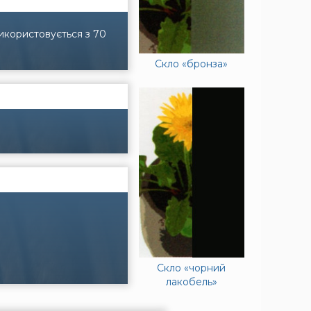
икористовується з 70
Скло «бронза»
Скло «чорний
лакобель»