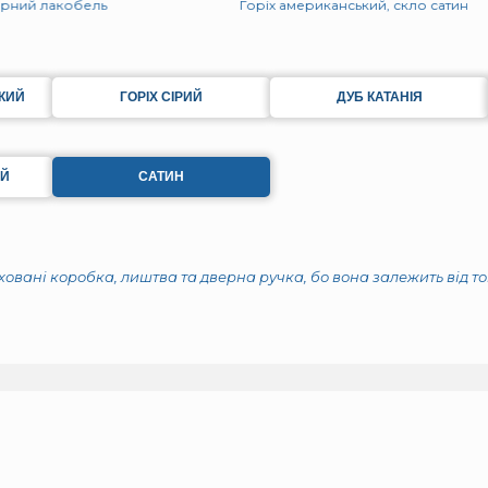
орний лакобель
Горіх американський, скло сатин
КИЙ
ГОРІХ СІРИЙ
ДУБ КАТАНІЯ
ИЙ
САТИН
аховані коробка, лиштва та дверна ручка, бо вона залежить від т