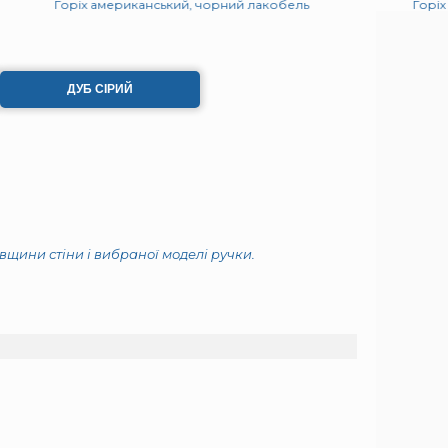
Горіх американський, чорний лакобель
Горіх
ДУБ СІРИЙ
овщини стіни і вибраної моделі ручки.