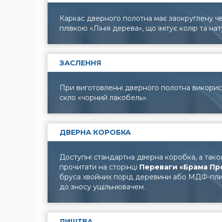
Каркас дверного полотна має заокруглену ч
плівкою «Лінія дерева», що імітує колір та н
ЗАСЛЕННЯ
При виготовленні дверного полотна викорис
скло «чорний лакобель».
ДВЕРНА КОРОБКА
Доступні стандартна дверна коробка, а так
прочитати на сторінці
Переваги «Брама Пр
бруса хвойних порід деревини або МДФ-плит
до зносу ущільнювачем.
ЛИШТВА