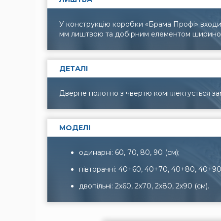
У конструкцію коробки «Брама Профі» входит
мм лиштвою та добірним елементом ширино
ДЕТАЛІ
Дверне полотно з чвертю комплектується зам
МОДЕЛІ
одинарні: 60, 70, 80, 90 (см);
півторачні: 40+60, 40+70, 40+80, 40+90 
двопільні: 2x60, 2x70, 2x80, 2x90 (см).