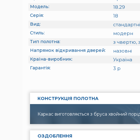
Модель:
18.29
Серія:
18
Вид:
стандартні
Стиль:
модерн
Тип полотна:
з чвертю, 
Напрямок відкривання дверей:
назовні
Країна-виробник:
Україна
Гарантія:
3
р
КОНСТРУКЦІЯ ПОЛОТНА
Каркас виготовляється з бруса хвойний порід
ОЗДОБЛЕННЯ