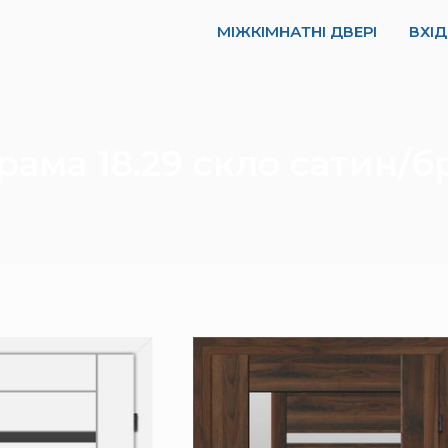
МІЖКІМНАТНІ ДВЕРІ
ВХІД
рама 18.29 скло сатин/