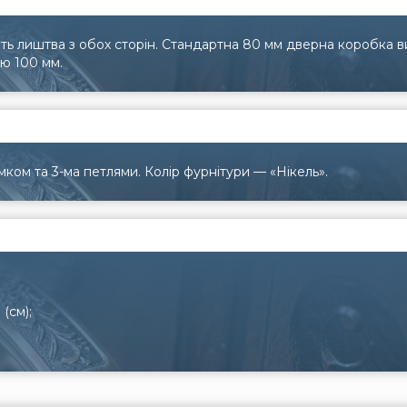
ь лиштва з обох сторін. Стандартна 80 мм дверна коробка в
ю 100 мм.
ком та 3-ма петлями. Колір фурнітури — «Нікель».
(см);