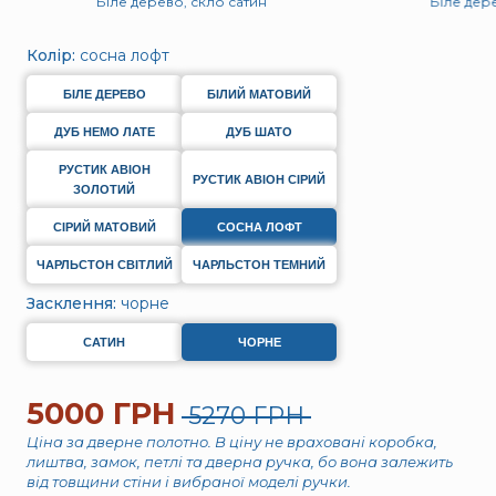
Біле дерево, скло сатин
Біле дер
Колір:
сосна лофт
БІЛЕ ДЕРЕВО
БІЛИЙ МАТОВИЙ
ДУБ НЕМО ЛАТЕ
ДУБ ШАТО
РУСТИК АВІОН
РУСТИК АВІОН СІРИЙ
ЗОЛОТИЙ
СІРИЙ МАТОВИЙ
СОСНА ЛОФТ
ЧАРЛЬСТОН СВІТЛИЙ
ЧАРЛЬСТОН ТЕМНИЙ
Засклення:
чорне
САТИН
ЧОРНЕ
5000 ГРН
5270 ГРН
Ціна за дверне полотно. В ціну не враховані коробка,
лиштва, замок, петлі та дверна ручка, бо вона залежить
від товщини стіни і вибраної моделі ручки.