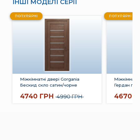
ІНШІ МОДЕЛІ СЕРІЇ
ПОПУЛЯРНІ
ПОПУЛЯРНІ
Міжкімнатні двері Gorgania
Міжкімнатні
Бескид скло сатин/чорне
Гердан глух
молдингом
4740 ГРН
4670 Г
4990 ГРН