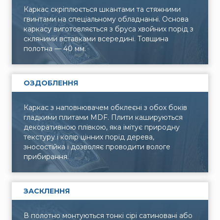
Каркас скріплюється шкантами та стяжними
гвинтами на спеціальному обладнанні. Основа
каркасу виготовляється з бруса хвойних порід з
скляними вставками всередині. Товщина
полотна — 40 мм.
ОЗДОБЛЕННЯ
Каркас з наповнювачем обклеєні з обох боків
гладкими плитами MDF. Плити кашируються
декоративною плівкою, яка імітує природну
текстуру і колір цінних порід дерева,
зносостійка і дозволяє проводити вологе
прибирання.
ЗАСКЛЕННЯ
В полотно монтуються тонкі сірі сатиновані або