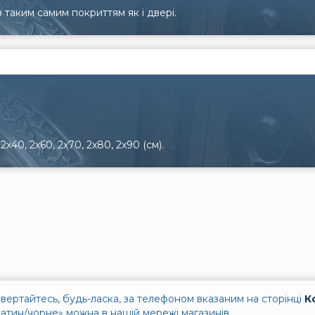
 таким самим покриттям як і двері.
x40, 2x60, 2x70, 2x80, 2x90 (см).
вертайтесь, будь-ласка, за телефоном вказаним на сторінці
К
сатин/чорне» можна в нашій мережі магазинів.