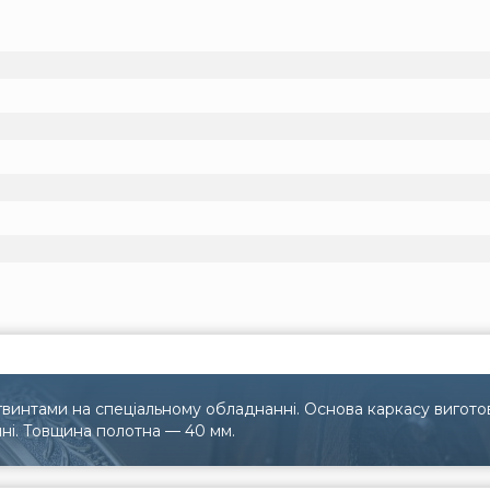
винтами на спеціальному обладнанні. Основа каркасу вигото
ні. Товщина полотна — 40 мм.