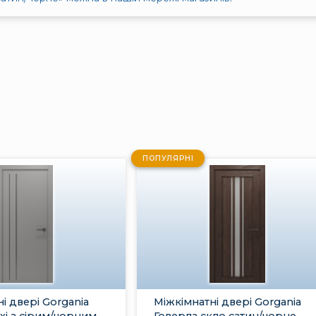
ПОПУЛЯРНІ
і двері Gorgania
Міжкімнатні двері Gorgania
хі з сірим/чорним
Говерла скло сатин/чорне