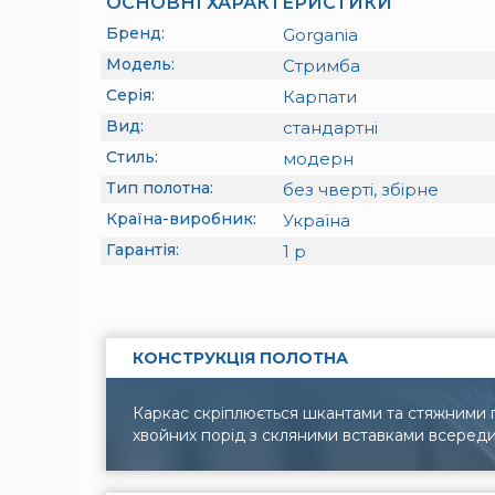
ОСНОВНІ ХАРАКТЕРИСТИКИ
Бренд:
Gorgania
Модель:
Стримба
Серія:
Карпати
Вид:
стандартні
Стиль:
модерн
Тип полотна:
без чверті, збірне
Країна-виробник:
Україна
Гарантія:
1
р
КОНСТРУКЦІЯ ПОЛОТНА
Каркас скріплюється шкантами та стяжними г
хвойних порід з скляними вставками всереди