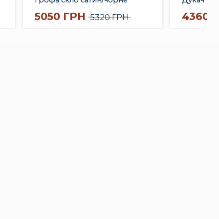
молдинг
5050 ГРН
4360 
5320 ГРН