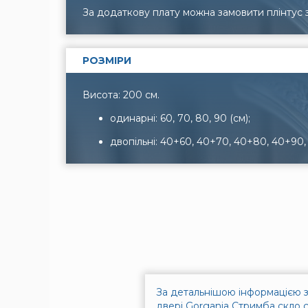
За додаткову плату можна замовити плінтус з
РОЗМІРИ
Висота: 200 см.
одинарні: 60, 70, 80, 90 (см);
двопільні: 40+60, 40+70, 40+80, 40+90, 2
За детальнішою інформацією з
двері Gorgania Стримба скло 