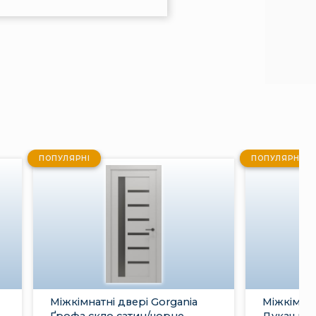
ПОПУЛЯРНІ
ПОПУЛЯРНІ
Міжкімнатні двері Gorgania
Міжкімнат
Ґрофа скло сатин/чорне
Дукач глу