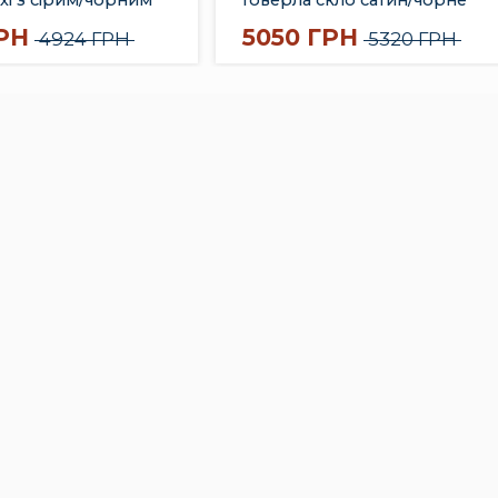
м
РН
5050 ГРН
4924 ГРН
5320 ГРН