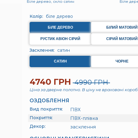
Біле дерево, скло сатин
Біле дер
Колір:
біле дерево
БІЛЕ ДЕРЕВО
БІЛИЙ МАТОВИЙ
РУСТИК АВІОН СІРИЙ
СІРИЙ МАТОВИЙ
Засклення:
сатин
САТИН
ЧОРНЕ
4740 ГРН
4990 ГРН
Ціна за дверне полотно. В ціну не враховані коробк
ОЗДОБЛЕННЯ
Вид покриття:
ПВХ
Покриття:
ПВХ-плівка
Декор:
засклення