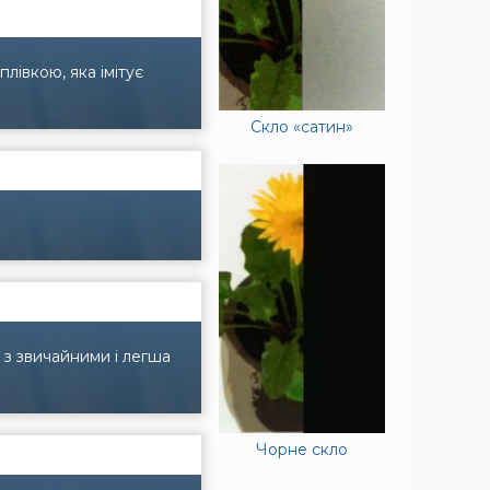
івкою, яка імітує
Скло «сатин»
 з звичайними і легша
Чорне скло