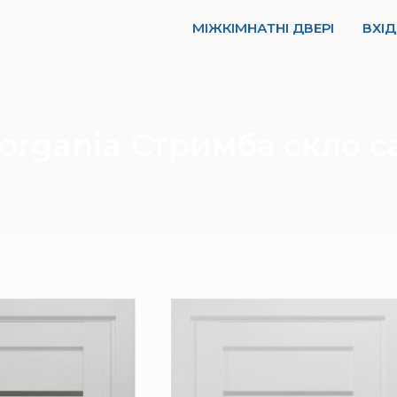
МІЖКІМНАТНІ ДВЕРІ
ВХІД
Gorgania Стримба скло 