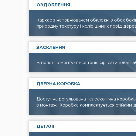
ОЗДОБЛЕННЯ
Каркас з наповнювачем обклеєні з обох бок
природну текстуру і колір цінних порід дере
ЗАСКЛЕННЯ
В полотно монтуються тонкі сірі сатиновані а
ДВЕРНА КОРОБКА
Доступна регульована телескопічна коробка,
в монтажі. Коробка комплектується стійким 
ДЕТАЛІ