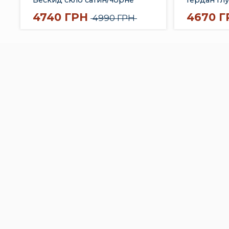
молдинго
4740 ГРН
4670 Г
4990 ГРН