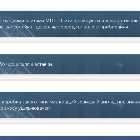
ів гладкими плитами MDF. Плити кашируються декоративною пл
ва, зносостійка і дозволяє проводити вологе прибирання.
бо чорні скляні вставки.
 коробка такого типу має кращий зовнішній вигляд порівняно
до зносу ущільнювачем.