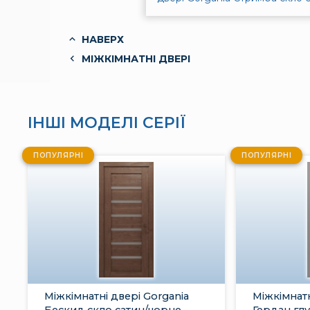
НАВЕРХ
МІЖКІМНАТНІ ДВЕРІ
ІНШІ МОДЕЛІ СЕРІЇ
ПОПУЛЯРНІ
ПОПУЛЯРНІ
Міжкімнатні двері Gorgania
Міжкімнатн
Бескид скло сатин/чорне
Гердан глу