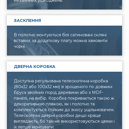
механічних ушкоджень.
ЗАСКЛЕННЯ
В полотно монтуються білі сатиновані скляні
вставки, за додаткову плату можна замовити
чорні.
ДВЕРНА КОРОБКА
Доступна регульована телескопічна коробка
(80х32 або 100х32 мм) зі зрощеного по довжині
бруса хвойних порід деревини або з MDF-
панелі, на вибір. Коробка покривається такою ж
декоративною плівкою, як і полотно та
комплектується стійким до зносу ущільнювачем.
Телескопічні дверні коробки дещо краще
виглядають, бо там не використовуються цвяхи і
їх легше монтувати.