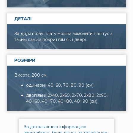
ДЕТАЛІ
За додаткову плату можна замовити плінтус з
таким самим покриттям як і двері.
РОЗМІРИ
Висота: 200 см.
одинарні: 40, 60, 70, 80, 90 (см);
двопільні: 2x40, 2x60, 2x70, 2x80, 2x90,
40+60, 40+70, 40+80, 40+90 (см).
За детальнішою інформацією
звертайтесь, будь-ласка, за телефоном