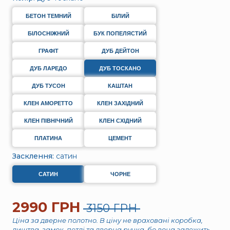
БЕТОН ТЕМНИЙ
БІЛИЙ
БІЛОСНІЖНИЙ
БУК ПОПЕЛЯСТИЙ
ГРАФІТ
ДУБ ДЕЙТОН
ДУБ ЛАРЕДО
ДУБ ТОСКАНО
ДУБ ТУСОН
КАШТАН
КЛЕН АМОРЕТТО
КЛЕН ЗАХІДНИЙ
КЛЕН ПІВНІЧНИЙ
КЛЕН СХІДНИЙ
ПЛАТИНА
ЦЕМЕНТ
Засклення:
сатин
САТИН
ЧОРНЕ
2990 ГРН
3150 ГРН
Ціна за дверне полотно. В ціну не враховані коробка,
лиштва, замок, петлі та дверна ручка, бо вона залежить