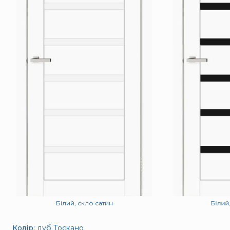
Білий, скло сатин
Білий
Колір:
дуб Тоскано