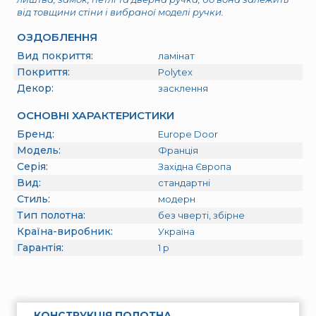
від товщини стіни і вибраної моделі ручки.
ОЗДОБЛЕННЯ
Вид покриття:
ламінат
Покриття:
Polytex
Декор:
засклення
ОСНОВНІ ХАРАКТЕРИСТИКИ
Бренд:
Europe Door
Модель:
Франція
Серія:
Західна Європа
Вид:
стандартні
Стиль:
модерн
Тип полотна:
без чверті, збірне
Країна-виробник:
Україна
Гарантія:
1
р
КОНСТРУКЦІЯ ПОЛОТНА