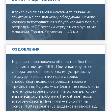
Каркас скріплюється шкантами та стяжними
гвинтами на спеціальному обладнанні. Основа
каркасу виготовляється з бруса хвойних порід, а
всередині MDF вставки чергуються з вузькими
скляними. Товщина полотна — 40 мм.
ОЗДОБЛЕННЯ
Каркас з наповнювачем обклеєні з обох боків
гладкими плитами MDF. Плити кашируються
декоративною плівкою, яка імітує природну
текстуру і колір цінних порід дерева,
зносостійка і дозволяє проводити вологе
прибирання. Polytex — це безпечне і екологічно
чисте тришарове покриття на основі целюлози
від німецького виробника. Renolit, яке також
виготовляється в Німеччині — покриття на
основі ПВХ і забезпечує додатковий захист від