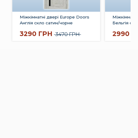
Міжкімнатні двері Europe Doors
Міжкімнатні
Англія скло сатин/чорне
Бельгія скл
3290 ГРН
2990 Г
3470 ГРН